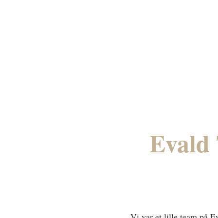
Evald 
Vi var et lille team på 