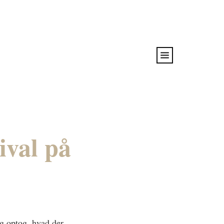
ival på
g optog, hvad der