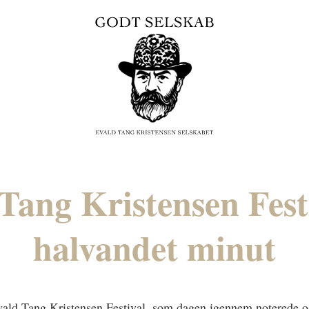
Tang Kristensen Fest
halvandet minut
Evald Tang Kristensen Festival, som dagen igennem noterede o