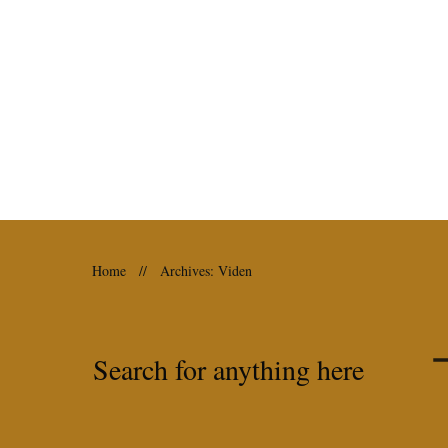
Home
//
Archives: Viden
Search for anything here