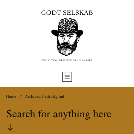
Home
//
Archives: Festivalglimt
Search for anything here